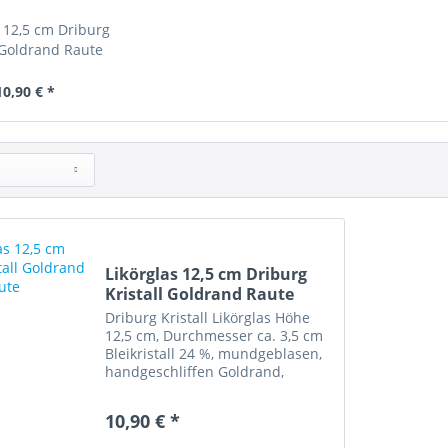
s 12,5 cm Driburg
l Goldrand Raute
10,90 € *
Likörglas 12,5 cm Driburg
Kristall Goldrand Raute
Driburg Kristall Likörglas Höhe
12,5 cm, Durchmesser ca. 3,5 cm
Bleikristall 24 %, mundgeblasen,
handgeschliffen Goldrand,
Rautenschliff Artikelzustand: sehr
gut erhalten „Diese Ware
10,90 € *
unterliegt der
Differenzbesteuerung. Die im