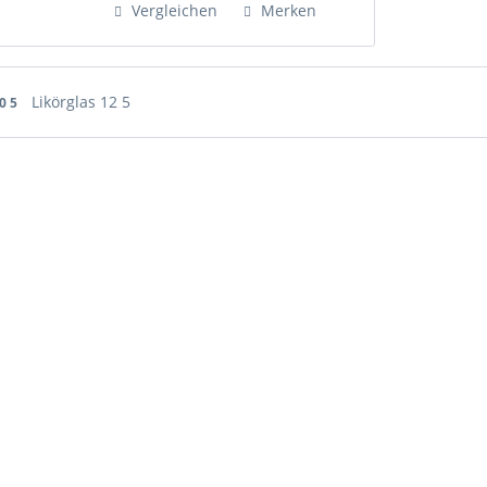
Vergleichen
Merken
Kaufpreis...
Likörglas 12 5
10 5