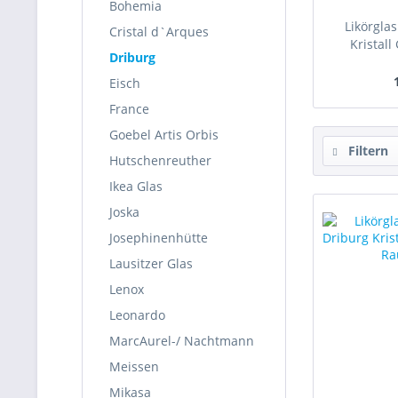
Bohemia
Likörgla
Cristal d`Arques
Kristal
Driburg
Eisch
France
Goebel Artis Orbis
Filtern
Hutschenreuther
Ikea Glas
Joska
Josephinenhütte
Lausitzer Glas
Lenox
Leonardo
MarcAurel-/ Nachtmann
Meissen
Mikasa