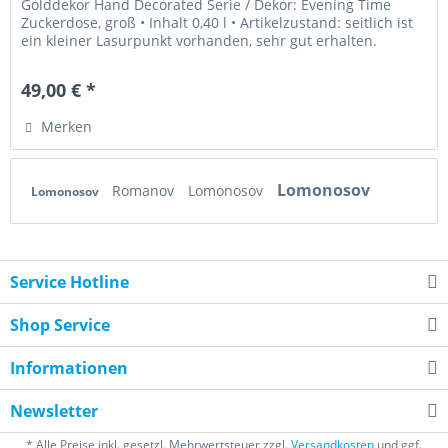
Golddekor Hand Decorated Serie / Dekor: Evening Time
Zuckerdose, groß • Inhalt 0,40 l • Artikelzustand: seitlich ist
ein kleiner Lasurpunkt vorhanden, sehr gut erhalten.
florales...
49,00 € *
Merken
Lomonosov
Romanov
Lomonosov
Lomonosov
Service Hotline
Shop Service
Informationen
Newsletter
* Alle Preise inkl. gesetzl. Mehrwertsteuer zzgl.
Versandkosten
und ggf.