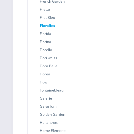
French Garden
Filetto
Filet Bleu
Floralies
Florida
Florina
Fiorello
Fiori weiss
Flora Bella
Florea
Flow
Fontainebleau
Galerie
Geranium
Golden Garden
Helianthos
Home Elements