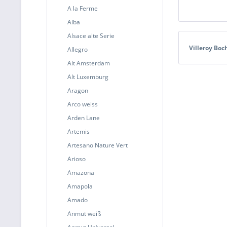
A la Ferme
Alba
Alsace alte Serie
Villeroy Boc
Allegro
Alt Amsterdam
Alt Luxemburg
Aragon
Arco weiss
Arden Lane
Artemis
Artesano Nature Vert
Arioso
Amazona
Amapola
Amado
Anmut weiß