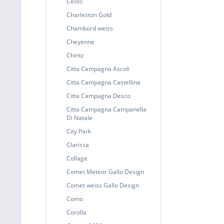
Cesto
Charleston Gold
Chambord weiss
Cheyenne
Chintz
Citta Campagna Ascoli
Citta Campagna Castellina
Citta Campagna Desco
Citta Campagna Campanella
Di Natale
City Park
Clarissa
Collage
Comet Meteor Gallo Design
Comet weiss Gallo Design
Como
Corolla