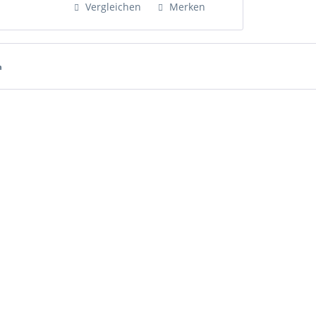
Vergleichen
Merken
Differenzbesteuerung. Die im...
h