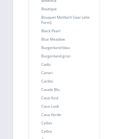
Botanica
Boutique
Bouquet Mettlach Saar (alte
Form)
Black Pearl
Blue Meadow
Burgenland blau
Burgenland grün
Cadiz
Canari
Caribic
Casale Blu
Casa Azul
Casa Look
Casa Verde
Cellier
Cellini