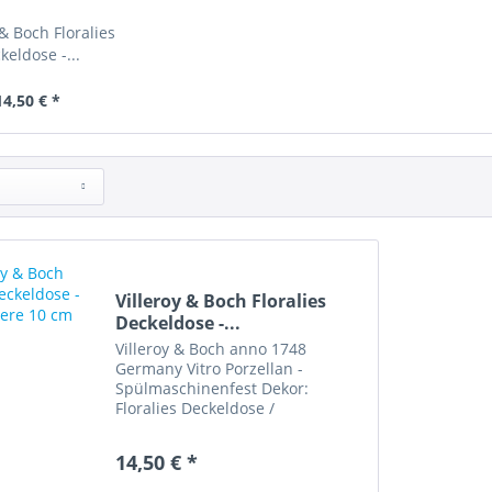
 & Boch Floralies
keldose -...
14,50 € *
Villeroy & Boch Floralies
Deckeldose -...
Villeroy & Boch anno 1748
Germany Vitro Porzellan -
Spülmaschinenfest Dekor:
Floralies Deckeldose /
Bonbonniere • Durchmesser 10
cm, Höhe 5 cm • Artikelzustand:
14,50 € *
sehr gut erhalten „Diese Ware
unterliegt der