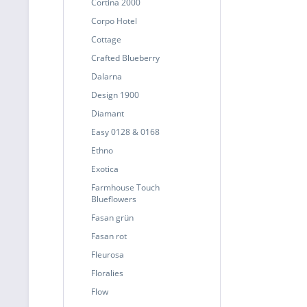
Cortina 2000
Corpo Hotel
Cottage
Crafted Blueberry
Dalarna
Design 1900
Diamant
Easy 0128 & 0168
Ethno
Exotica
Farmhouse Touch
Blueflowers
Fasan grün
Fasan rot
Fleurosa
Floralies
Flow