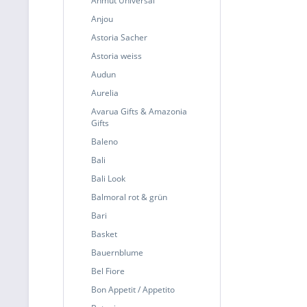
Anmut Universal
Anjou
Astoria Sacher
Astoria weiss
Audun
Aurelia
Avarua Gifts & Amazonia
Gifts
Baleno
Bali
Bali Look
Balmoral rot & grün
Bari
Basket
Bauernblume
Bel Fiore
Bon Appetit / Appetito