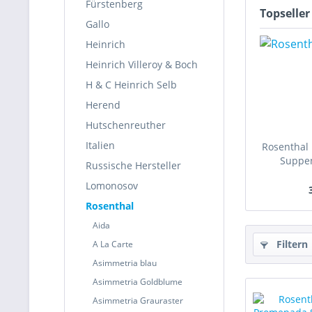
Fürstenberg
Topseller
Gallo
Heinrich
Heinrich Villeroy & Boch
H & C Heinrich Selb
Herend
Hutschenreuther
Italien
Rosenthal 
Suppen
Russische Hersteller
Lomonosov
Rosenthal
Aida
Filtern
A La Carte
Asimmetria blau
Asimmetria Goldblume
Asimmetria Grauraster