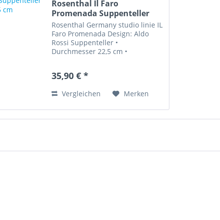
Rosenthal Il Faro
Promenada Suppenteller
22,5 cm
Rosenthal Germany studio linie IL
Faro Promenada Design: Aldo
Rossi Suppenteller •
Durchmesser 22,5 cm •
Artikelzustand: Neuwertig
"Künstler Porzellan von Rosenthal
35,90 € *
ILFaro Design Aldo Rossi. Der
Kai,die Küste,die Promenade und
Vergleichen
Merken
das Meer....