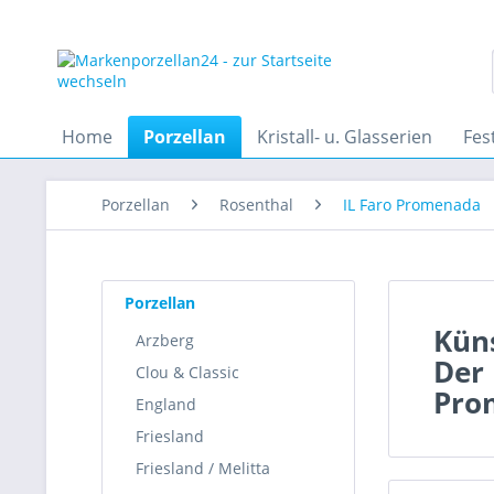
Home
Porzellan
Kristall- u. Glasserien
Fes
Porzellan
Rosenthal
IL Faro Promenada
Porzellan
Küns
Arzberg
Der
Clou & Classic
Pro
England
Friesland
Friesland / Melitta