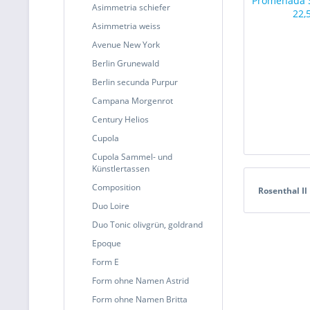
Asimmetria schiefer
Asimmetria weiss
Avenue New York
Berlin Grunewald
Berlin secunda Purpur
Campana Morgenrot
Century Helios
Cupola
Cupola Sammel- und
Künstlertassen
Composition
Rosenthal Il
Duo Loire
Duo Tonic olivgrün, goldrand
Epoque
Form E
Form ohne Namen Astrid
Form ohne Namen Britta