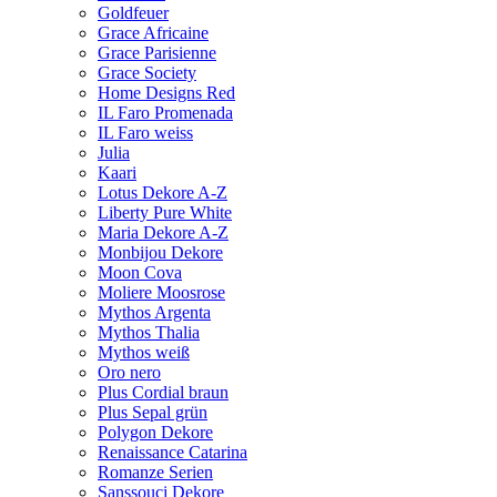
Goldfeuer
Grace Africaine
Grace Parisienne
Grace Society
Home Designs Red
IL Faro Promenada
IL Faro weiss
Julia
Kaari
Lotus Dekore A-Z
Liberty Pure White
Maria Dekore A-Z
Monbijou Dekore
Moon Cova
Moliere Moosrose
Mythos Argenta
Mythos Thalia
Mythos weiß
Oro nero
Plus Cordial braun
Plus Sepal grün
Polygon Dekore
Renaissance Catarina
Romanze Serien
Sanssouci Dekore