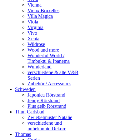
Vienna
Vieux Bruxelles
Villa Magica
Viola
Virginia
Vivo
Xenia
Wildrose
Wood and more
Wonderful World /
Timbuktu & Ipanema
Wunderland
verschiedene & alte V&B
Serien
Zubehör / Accessoires
Schweden
Japonica Rörstrand
Jenny Rörstrand
Plus gelb Rörstrand
Thun Carlsbad
Zwiebelmuster Natalie
verschiedene und
unbekannte Dekore
Thomas
Corda