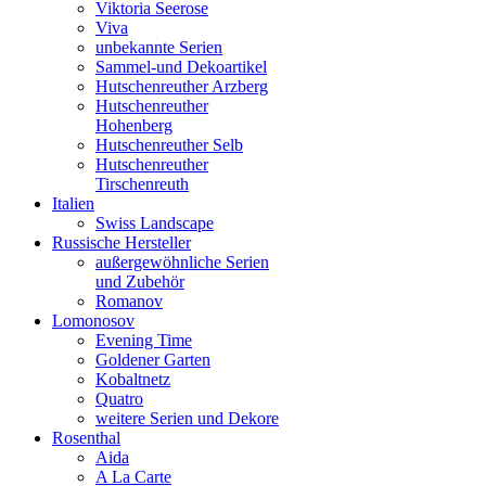
Viktoria Seerose
Viva
unbekannte Serien
Sammel-und Dekoartikel
Hutschenreuther Arzberg
Hutschenreuther
Hohenberg
Hutschenreuther Selb
Hutschenreuther
Tirschenreuth
Italien
Swiss Landscape
Russische Hersteller
außergewöhnliche Serien
und Zubehör
Romanov
Lomonosov
Evening Time
Goldener Garten
Kobaltnetz
Quatro
weitere Serien und Dekore
Rosenthal
Aida
A La Carte