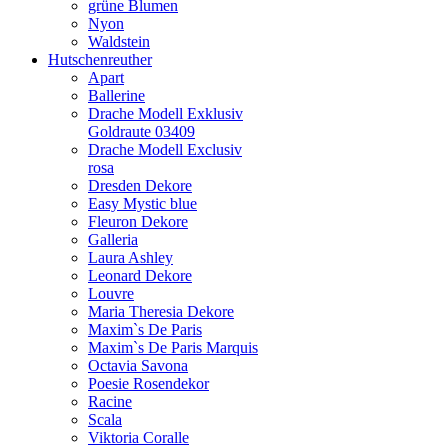
grüne Blumen
Nyon
Waldstein
Hutschenreuther
Apart
Ballerine
Drache Modell Exklusiv
Goldraute 03409
Drache Modell Exclusiv
rosa
Dresden Dekore
Easy Mystic blue
Fleuron Dekore
Galleria
Laura Ashley
Leonard Dekore
Louvre
Maria Theresia Dekore
Maxim`s De Paris
Maxim`s De Paris Marquis
Octavia Savona
Poesie Rosendekor
Racine
Scala
Viktoria Coralle