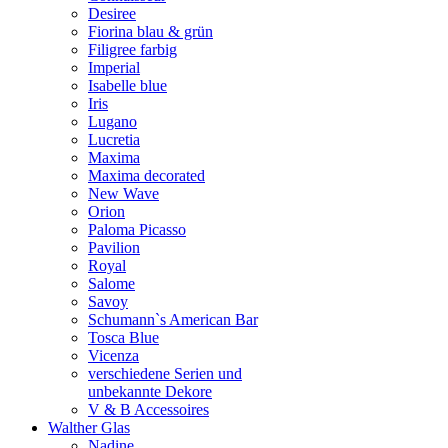
Desiree
Fiorina blau & grün
Filigree farbig
Imperial
Isabelle blue
Iris
Lugano
Lucretia
Maxima
Maxima decorated
New Wave
Orion
Paloma Picasso
Pavilion
Royal
Salome
Savoy
Schumann`s American Bar
Tosca Blue
Vicenza
verschiedene Serien und
unbekannte Dekore
V & B Accessoires
Walther Glas
Nadine