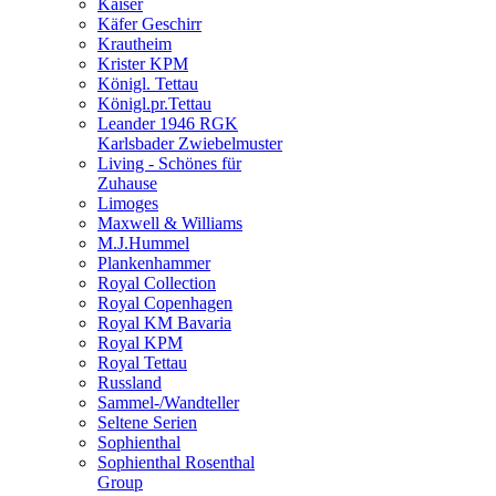
Kaiser
Käfer Geschirr
Krautheim
Krister KPM
Königl. Tettau
Königl.pr.Tettau
Leander 1946 RGK
Karlsbader Zwiebelmuster
Living - Schönes für
Zuhause
Limoges
Maxwell & Williams
M.J.Hummel
Plankenhammer
Royal Collection
Royal Copenhagen
Royal KM Bavaria
Royal KPM
Royal Tettau
Russland
Sammel-/Wandteller
Seltene Serien
Sophienthal
Sophienthal Rosenthal
Group