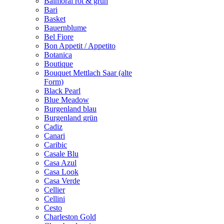
Balmoral rot & grün
Bari
Basket
Bauernblume
Bel Fiore
Bon Appetit / Appetito
Botanica
Boutique
Bouquet Mettlach Saar (alte
Form)
Black Pearl
Blue Meadow
Burgenland blau
Burgenland grün
Cadiz
Canari
Caribic
Casale Blu
Casa Azul
Casa Look
Casa Verde
Cellier
Cellini
Cesto
Charleston Gold