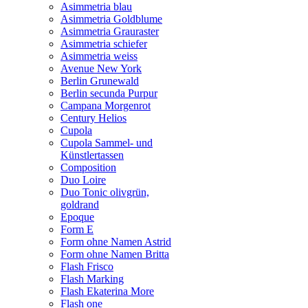
Asimmetria blau
Asimmetria Goldblume
Asimmetria Grauraster
Asimmetria schiefer
Asimmetria weiss
Avenue New York
Berlin Grunewald
Berlin secunda Purpur
Campana Morgenrot
Century Helios
Cupola
Cupola Sammel- und
Künstlertassen
Composition
Duo Loire
Duo Tonic olivgrün,
goldrand
Epoque
Form E
Form ohne Namen Astrid
Form ohne Namen Britta
Flash Frisco
Flash Marking
Flash Ekaterina More
Flash one