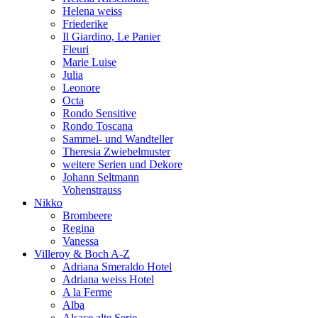
Helena weiss
Friederike
Il Giardino, Le Panier
Fleuri
Marie Luise
Julia
Leonore
Octa
Rondo Sensitive
Rondo Toscana
Sammel- und Wandteller
Theresia Zwiebelmuster
weitere Serien und Dekore
Johann Seltmann
Vohenstrauss
Nikko
Brombeere
Regina
Vanessa
Villeroy & Boch A-Z
Adriana Smeraldo Hotel
Adriana weiss Hotel
A la Ferme
Alba
Alsace alte Serie