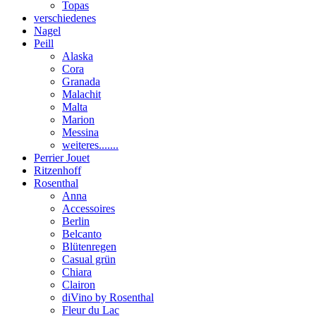
Topas
verschiedenes
Nagel
Peill
Alaska
Cora
Granada
Malachit
Malta
Marion
Messina
weiteres.......
Perrier Jouet
Ritzenhoff
Rosenthal
Anna
Accessoires
Berlin
Belcanto
Blütenregen
Casual grün
Chiara
Clairon
diVino by Rosenthal
Fleur du Lac