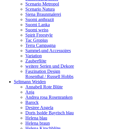
Scenario Metropol
Scenario Natura
Siena Braunmalerei
Suomi anthrazit
Suomi Lanka
Suomi weiss
Spirit Freestyle
Tac Gropius
Terra Campagna
Sammel-und Accessoires
Variation
Zauberflöte
weitere Serien und Dekore
Faszination Design
Rosenthal / Russell Hobbs
Seltmann Weiden
Annabell Rote Blüte
Anja
Andrea rosa Rosenranken
Barock
Desiree Angela
Doris Isolde Bayrisch blau
Helena blau
Helena braun
Helena Kirschblüte