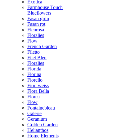
Exotica
Farmhouse Touch
Blueflowers
Fasan grün
Fasan rot
Fleurosa
Floralies
Flow
French Garden
Filetto
Filet Bleu
Floralies
Florida
Florina
Fiorello
Fiori weiss
Flora Bella
Florea
Flow
Fontainebleau
Galerie
Geranium
Golden Garden
Helianthos
Home Elements