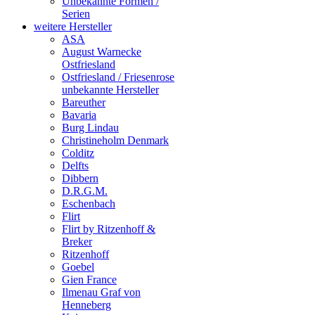
Unbekannte Formen /
Serien
weitere Hersteller
ASA
August Warnecke
Ostfriesland
Ostfriesland / Friesenrose
unbekannte Hersteller
Bareuther
Bavaria
Burg Lindau
Christineholm Denmark
Colditz
Delfts
Dibbern
D.R.G.M.
Eschenbach
Flirt
Flirt by Ritzenhoff &
Breker
Ritzenhoff
Goebel
Gien France
Ilmenau Graf von
Henneberg