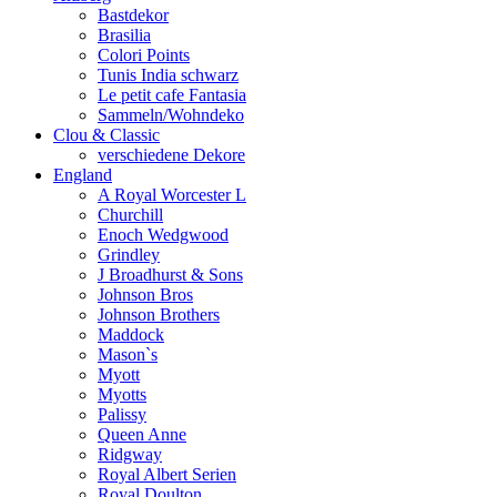
Bastdekor
Brasilia
Colori Points
Tunis India schwarz
Le petit cafe Fantasia
Sammeln/Wohndeko
Clou & Classic
verschiedene Dekore
England
A Royal Worcester L
Churchill
Enoch Wedgwood
Grindley
J Broadhurst & Sons
Johnson Bros
Johnson Brothers
Maddock
Mason`s
Myott
Myotts
Palissy
Queen Anne
Ridgway
Royal Albert Serien
Royal Doulton