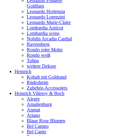
Leonardo Fougere
Goldfarn
Leonardo Hortensia
Leonardo Lorenzini
Leonardo Marie-Claire
Lombardia Apricot
Lombardia weiss
Nobilis Arcadia Cardial
Ravensberg
Rondo roter Mohn
Rondo weiß
Tulipa
weitere Dekore
Heinrich
Kobalt mit Goldrand
Rüdesheim
Zubehör-Accessoires
Heinrich Villeroy & Boch
Alegre
Amalienburg
Anmut
Ariano
Blaue Rose Blumen
Bel Campo
Bel Canto