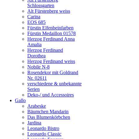
Schlossgarten
Alt Fürstenberg weiss
Carina
EOS 685
Fürstin Elfenbeinfarben
Fürstin Medaillon 01578
Herzog Ferdinand Anna
Amalia
Herzog Ferdinand
Dorothea
Herzog Ferdinand weiss
Nobile N-8
Rosendekor mit Goldrand
Nr. 02611
verschiedene & unbekannte
Serien
Deko-/ und Accessoires
Gallo
Arabeske
Bäumchen Mandarin
Das Blumenkörbchen
Jardina
Leonardo Bistro
Leonardo Classic