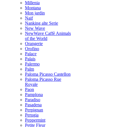
Millenia
Montana
Mon jardin
Naif
Nanking alte Serie
New Wave
NewWave Caffè Animals
of the World
Orangerie
Orofino
Palace
Palais
Palermo
Palm
Paloma Picasso Castellon
Paloma Picasso Rue
Royale
Paon
Pamplona
Paradiso
Pasadena
Perpignan
Perugia
Peppermint
Petite Fleur