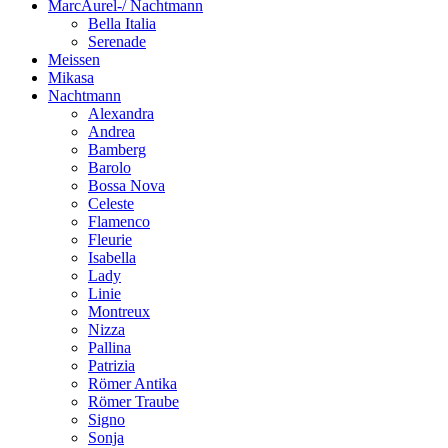
MarcAurel-/ Nachtmann
Bella Italia
Serenade
Meissen
Mikasa
Nachtmann
Alexandra
Andrea
Bamberg
Barolo
Bossa Nova
Celeste
Flamenco
Fleurie
Isabella
Lady
Linie
Montreux
Nizza
Pallina
Patrizia
Römer Antika
Römer Traube
Signo
Sonja