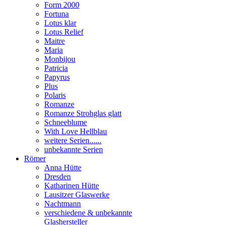
Form 2000
Fortuna
Lotus klar
Lotus Relief
Maitre
Maria
Monbijou
Patricia
Papyrus
Plus
Polaris
Romanze
Romanze Strohglas glatt
Schneeblume
With Love Hellblau
weitere Serien......
unbekannte Serien
Römer
Anna Hütte
Dresden
Katharinen Hütte
Lausitzer Glaswerke
Nachtmann
verschiedene & unbekannte
Glashersteller