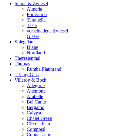
Schott & Zwiesel
Almeria
Fortissimo
Tarantella
Taste
verschiedene Zwiesel
Gläser
Spiegelau
Diane
Nordland
Theresienthal
Thomas
Rumba Platinrand
Tiffany Glas
Villeroy & Boch
Allegorie
Anemone
Arabelle
Bel Canto
Bergamo
Calypso
Chalet Green
Circola blau
Composé
Connaisseur