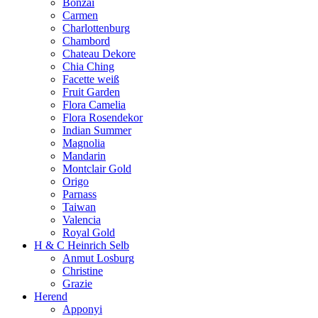
Bonzai
Carmen
Charlottenburg
Chambord
Chateau Dekore
Chia Ching
Facette weiß
Fruit Garden
Flora Camelia
Flora Rosendekor
Indian Summer
Magnolia
Mandarin
Montclair Gold
Origo
Parnass
Taiwan
Valencia
Royal Gold
H & C Heinrich Selb
Anmut Losburg
Christine
Grazie
Herend
Apponyi