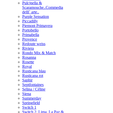
Pulcjnella &
Scaramouche..Commedia
delll` arte..
Purple Sensation
Piccadilly
Piemont Primavera
Portobello
Primabella
Provence
Redoute weiss
Riviera
Rondo Mix & Match
Rosanna
Rosette
Royal
Rusticana blau
Rusticana rot
Saphir
Septfontaines
Selina / Céline
Siena
Summerday
Springfield
Switch 1
Switch 2, Lima, La Paz &