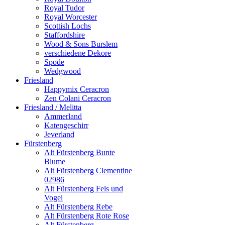
Royal Tudor
Royal Worcester
Scottish Lochs
Staffordshire
Wood & Sons Burslem
verschiedene Dekore
Spode
Wedgwood
Friesland
Happymix Ceracron
Zen Colani Ceracron
Friesland / Melitta
Ammerland
Katengeschirr
Jeverland
Fürstenberg
Alt Fürstenberg Bunte
Blume
Alt Fürstenberg Clementine
02986
Alt Fürstenberg Fels und
Vogel
Alt Fürstenberg Rebe
Alt Fürstenberg Rote Rose
Alt Fürstenberg