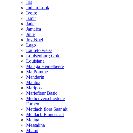
Iris
Indian Look
Ivoire
Izmir
Jade
Jamaica
Julie
Joy Noel
Lago
Laureto weiss
Louisenburg Gold
Louisiana
Malaga Heidelbeere
Ma Pomme
Mandarin
Mantua
Mariposa
Mariefleur Basic
Medici verschiedene
Farben
Mettlach flora Saar alt
Mettlach Frances alt
Melina
Messalina
Miami