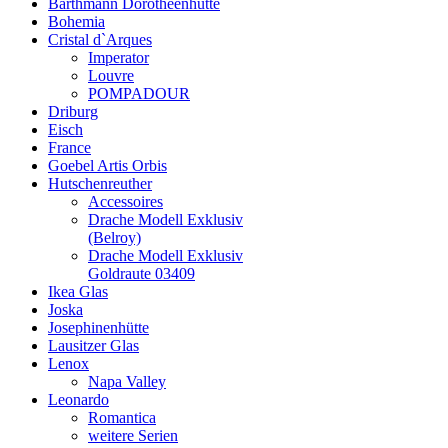
Barthmann Dorotheenhütte
Bohemia
Cristal d`Arques
Imperator
Louvre
POMPADOUR
Driburg
Eisch
France
Goebel Artis Orbis
Hutschenreuther
Accessoires
Drache Modell Exklusiv
(Belroy)
Drache Modell Exklusiv
Goldraute 03409
Ikea Glas
Joska
Josephinenhütte
Lausitzer Glas
Lenox
Napa Valley
Leonardo
Romantica
weitere Serien