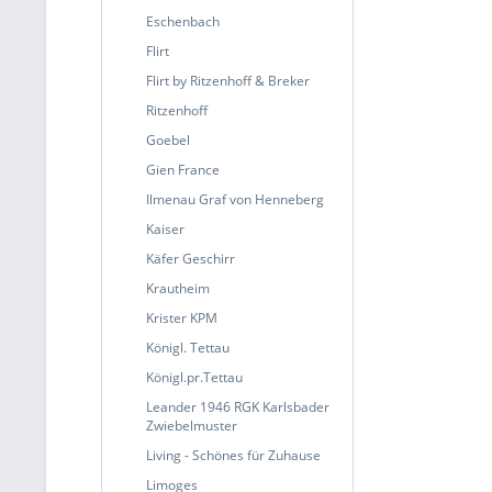
Eschenbach
Flirt
Flirt by Ritzenhoff & Breker
Ritzenhoff
Goebel
Gien France
Ilmenau Graf von Henneberg
Kaiser
Käfer Geschirr
Krautheim
Krister KPM
Königl. Tettau
Königl.pr.Tettau
Leander 1946 RGK Karlsbader
Zwiebelmuster
Living - Schönes für Zuhause
Limoges