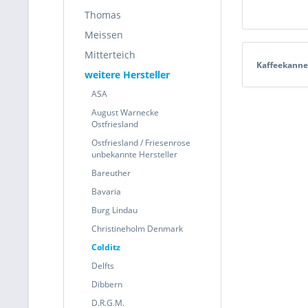
Thomas
Meissen
Mitterteich
Kaffeekanne
weitere Hersteller
ASA
August Warnecke
Ostfriesland
Ostfriesland / Friesenrose
unbekannte Hersteller
Bareuther
Bavaria
Burg Lindau
Christineholm Denmark
Colditz
Delfts
Dibbern
D.R.G.M.