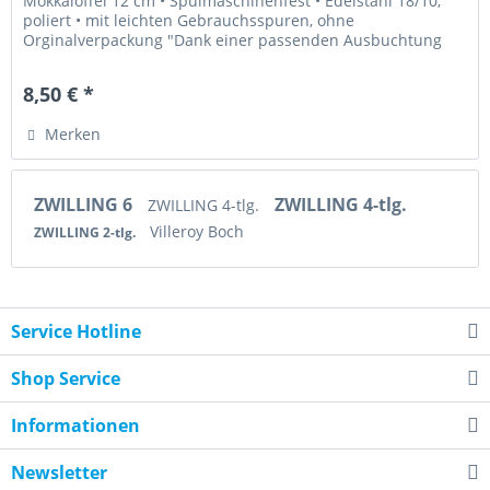
Mokkalöffel 12 cm • Spülmaschinenfest • Edelstahl 18/10,
poliert • mit leichten Gebrauchsspuren, ohne
Orginalverpackung "Dank einer passenden Ausbuchtung
kann man die Löffel in die NewWave...
8,50 € *
Merken
ZWILLING 6
ZWILLING 4-tlg.
ZWILLING 4-tlg.
Villeroy Boch
ZWILLING 2-tlg.
Service Hotline
Shop Service
Informationen
Newsletter