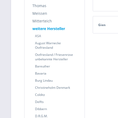
Thomas
Meissen
Mitterteich
Gien
weitere Hersteller
ASA
August Warnecke
Ostfriesland
Ostfriesland / Friesenrose
unbekannte Hersteller
Bareuther
Bavaria
Burg Lindau
Christineholm Denmark
Colditz
Delfts
Dibbern
D.R.G.M.