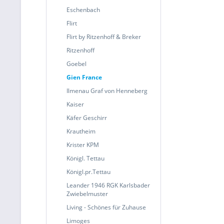
Eschenbach
Flirt
Flirt by Ritzenhoff & Breker
Ritzenhoff
Goebel
Gien France
Ilmenau Graf von Henneberg
Kaiser
Käfer Geschirr
Krautheim
Krister KPM
Königl. Tettau
Königl.pr.Tettau
Leander 1946 RGK Karlsbader
Zwiebelmuster
Living - Schönes für Zuhause
Limoges