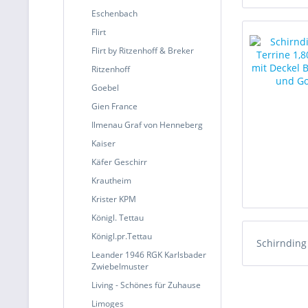
Eschenbach
Flirt
Flirt by Ritzenhoff & Breker
Ritzenhoff
Goebel
Gien France
Ilmenau Graf von Henneberg
Kaiser
Käfer Geschirr
Krautheim
Krister KPM
Königl. Tettau
Königl.pr.Tettau
Schirndin
Leander 1946 RGK Karlsbader
Zwiebelmuster
Living - Schönes für Zuhause
Limoges