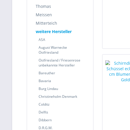
Thomas
Meissen
Mitterteich
weitere Hersteller
ASA
August Warnecke
Ostfriesland
Ostfriesland / Friesenrose
unbekannte Hersteller
Bareuther
Bavaria
Burg Lindau
Christineholm Denmark
Colditz
Delfts
Dibbern
D.R.G.M.