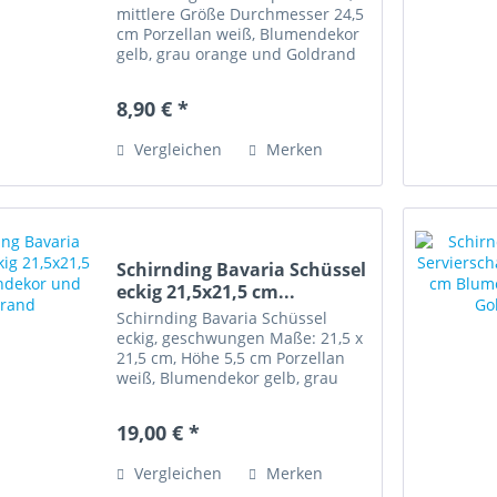
mittlere Größe Durchmesser 24,5
cm Porzellan weiß, Blumendekor
gelb, grau orange und Goldrand
Artikelzustand: gut erhalten,
wenige Gebrauchsspuren,
8,90 € *
keinerlei Bestoßungen Diese
Ware unterliegt der...
Vergleichen
Merken
Schirnding Bavaria Schüssel
eckig 21,5x21,5 cm...
Schirnding Bavaria Schüssel
eckig, geschwungen Maße: 21,5 x
21,5 cm, Höhe 5,5 cm Porzellan
weiß, Blumendekor gelb, grau
orange und Goldrand
Artikelzustand: sehr gut erhalten,
19,00 € *
minimaler Goldabrieb, keinerlei
Bestoßungen Diese Ware...
Vergleichen
Merken