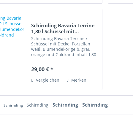
Schirnding Bavaria Terrine
1,80 l Schüssel mit...
Schirnding Bavaria Terrine /
Schüssel mit Deckel Porzellan
weiß, Blumendekor gelb, grau,
orange und Goldrand Inhalt 1,80
l, Höhe ohne Deckel ca. 9,5 cm,
Durchmesser 23 cm Gesamthöhe
29,00 € *
ca. 18,5 cm Zustand: sehr gut,
stellenweise minimaler...
Vergleichen
Merken
Schirnding
Schirnding
g
Schirnding
Schirnding