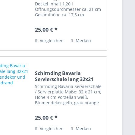
Deckel Inhalt 1,20 l
Öffnungsdurchmesser ca. 21 cm
Gesamthöhe ca. 17,5 cm
Porzellan weiß, Blumendekor
gelb, grau orange und Goldrand
25,00 € *
Artikelzustand: sehr gut erhalten,
keinerlei Bestoßungen Diese
Vergleichen
Merken
Ware...
Schirnding Bavaria
Servierschale lang 32x21
cm...
Schirnding Bavaria Servierschale
/ Servierplatte Maße: 32 x 21 cm,
Höhe 4 cm Porzellan weiß,
Blumendekor gelb, grau orange
und Goldrand Artikelzustand:
sehr gut, leichte
25,00 € *
Gebrauchsspuren, minimaler
Goldabrieb, keinerlei
Vergleichen
Merken
Bestoßungen Diese...