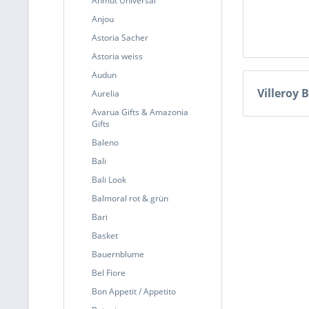
Anmut Universal
Anjou
Astoria Sacher
Astoria weiss
Audun
Villeroy 
Aurelia
Avarua Gifts & Amazonia
Gifts
Baleno
Bali
Bali Look
Balmoral rot & grün
Bari
Basket
Bauernblume
Bel Fiore
Bon Appetit / Appetito