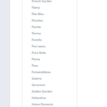
French Garden
Filetto
Filet Bleu
Floralies
Florida
Florina
Fiorello
Fiori weiss
Flora Bella
Florea
Flow
Fontainebleau
Galerie
Geranium
Golden Garden
Helianthos
Home Elements