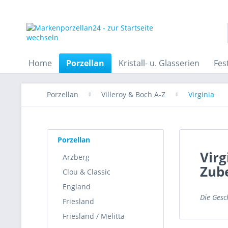
Home
Porzellan
Kristall- u. Glasserien
Fes
Porzellan
Villeroy & Boch A-Z
Virginia
Porzellan
Virg
Arzberg
Zub
Clou & Classic
England
Die Gesc
Friesland
Friesland / Melitta