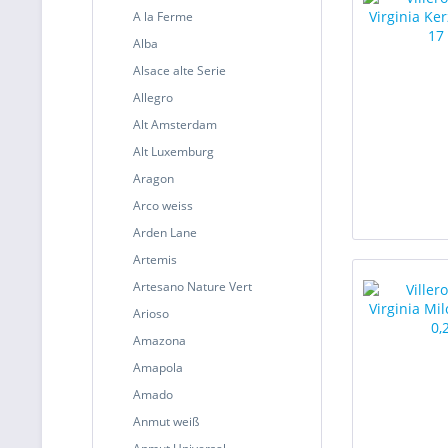
A la Ferme
Alba
Alsace alte Serie
Allegro
Alt Amsterdam
Alt Luxemburg
Aragon
Arco weiss
Arden Lane
Artemis
Artesano Nature Vert
Arioso
Amazona
Amapola
Amado
Anmut weiß