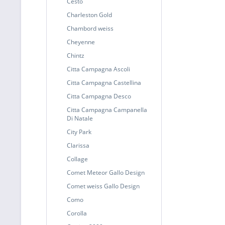
Cesto
Charleston Gold
Chambord weiss
Cheyenne
Chintz
Citta Campagna Ascoli
Citta Campagna Castellina
Citta Campagna Desco
Citta Campagna Campanella
Di Natale
City Park
Clarissa
Collage
Comet Meteor Gallo Design
Comet weiss Gallo Design
Como
Corolla