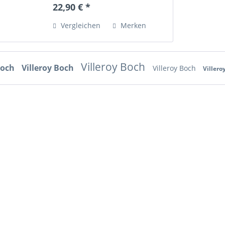
Mikrowellengeeignet • Neuwertig,
22,90 € *
unbenutzt "zarte Gelbtöne mit
Blumenranken und grüner...
Vergleichen
Merken
Villeroy Boch
Boch
Villeroy Boch
Villeroy Boch
Villero