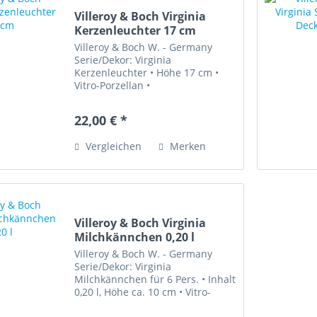
Villeroy & Boch Virginia
Kerzenleuchter 17 cm
Villeroy & Boch W. - Germany
Serie/Dekor: Virginia
Kerzenleuchter • Höhe 17 cm •
Vitro-Porzellan •
Spülmaschinenfest •
Mikrowellengeeignet • Sehr gut
22,00 € *
erhalten "zarte Gelbtöne mit
Blumenranken und grüner
Vergleichen
Merken
Umrandung Serie Virginia von...
Villeroy & Boch Virginia
Milchkännchen 0,20 l
Villeroy & Boch W. - Germany
Serie/Dekor: Virginia
Milchkännchen für 6 Pers. • Inhalt
0,20 l, Höhe ca. 10 cm • Vitro-
Porzellan • Spülmaschinenfest •