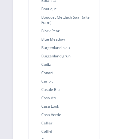
Botanica
Boutique
Bouquet Mettlach Saar (alte
Form)
Black Pearl
Blue Meadow
Burgenland blau
Burgenland grün
Cadiz
Canari
Caribic
Casale Blu
Casa Azul
Casa Look
Casa Verde
Cellier
Cellini