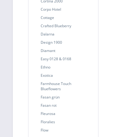
Cortina 2000
Corpo Hotel
Cottage
Crafted Blueberry
Dalarna
Design 1900
Diamant
Easy 0128 & 0168
Ethno
Exotica
Farmhouse Touch
Blueflowers
Fasan grün
Fasan rot
Fleurosa
Floralies
Flow