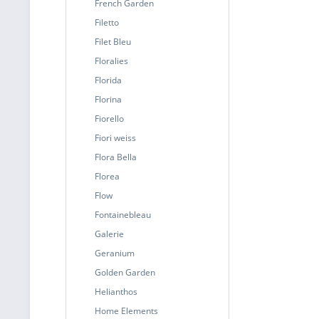
French Garden
Filetto
Filet Bleu
Floralies
Florida
Florina
Fiorello
Fiori weiss
Flora Bella
Florea
Flow
Fontainebleau
Galerie
Geranium
Golden Garden
Helianthos
Home Elements