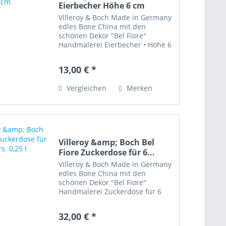
Eierbecher Höhe 6 cm
Villeroy & Boch Made in Germany
edles Bone China mit den
schönen Dekor "Bel Fiore"
Handmalerei Eierbecher • Höhe 6
cm • Spülmaschinenfest • Sehr
gut erhalten Bone China
13,00 € *
bedeutet Knochen-Porzellan gilt
als wohl anspruchsvollste
Vergleichen
Merken
keramische...
Villeroy &amp; Boch Bel
Fiore Zuckerdose für 6...
Villeroy & Boch Made in Germany
edles Bone China mit den
schönen Dekor "Bel Fiore"
Handmalerei Zuckerdose für 6
Pers. • Inhalt 0,25 l •
Spülmaschinenfest • Sehr gut
32,00 € *
erhalten Bone China bedeutet