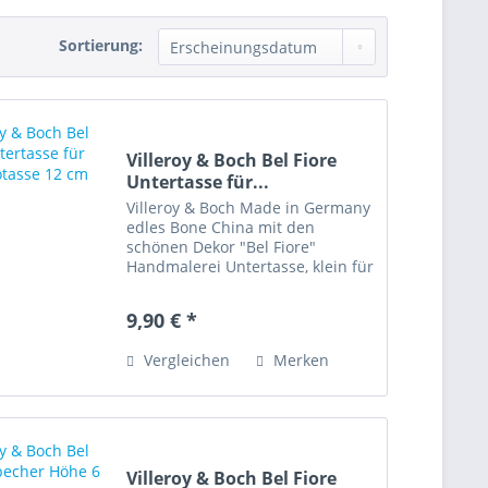
Sortierung:
Villeroy & Boch Bel Fiore
Untertasse für...
Villeroy & Boch Made in Germany
edles Bone China mit den
schönen Dekor "Bel Fiore"
Handmalerei Untertasse, klein für
Espressotasse Durchmesser 12
cm Spülmaschinenfest
9,90 € *
Artikelzustand: gebraucht, gut
erhalten „Diese Ware unterliegt
Vergleichen
Merken
der...
Villeroy & Boch Bel Fiore