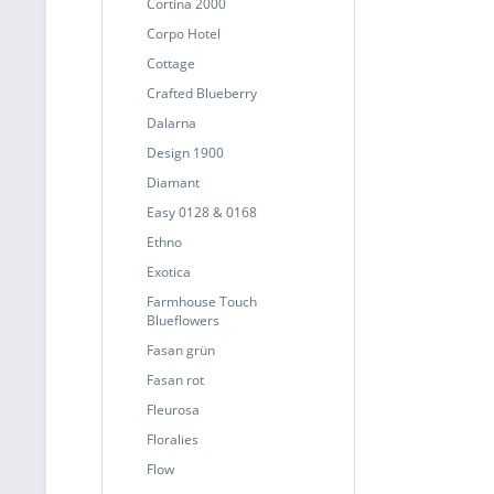
Cortina 2000
Corpo Hotel
Cottage
Crafted Blueberry
Dalarna
Design 1900
Diamant
Easy 0128 & 0168
Ethno
Exotica
Farmhouse Touch
Blueflowers
Fasan grün
Fasan rot
Fleurosa
Floralies
Flow