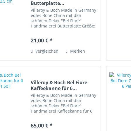
Butterplatte...
Villeroy & Boch Made in Germany
edles Bone China mit den
schönen Dekor "Bel Fiore"
Handmalerei Butterplatte Größe:
19,5 x 13,5 cm Spülmaschinenfest
Artikelzustand: sehr gut erhalten
21,00 € *
Bone China bedeutet Knochen-
Porzellan gilt als wohl...
Vergleichen
Merken
Villeroy & Boch Bel Fiore
Kaffeekanne für 6...
Villeroy & Boch Made in Germany
edles Bone China mit den
schönen Dekor "Bel Fiore"
Handmalerei Kaffeekanne für 6
Pers. • Inhalt 1,50 l • Gesamthöhe
ca. 23 cm, bis zum Deckelknauf •
65,00 € *
Spülmaschinenfest •