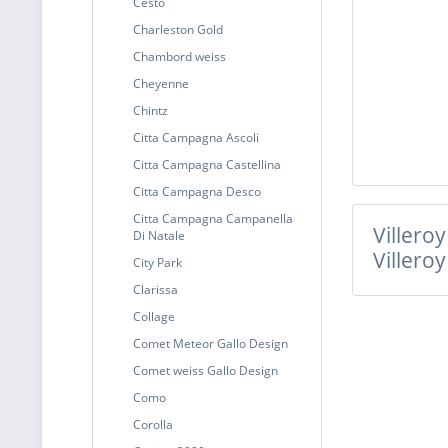
Cesto
Charleston Gold
Chambord weiss
Cheyenne
Chintz
Citta Campagna Ascoli
Citta Campagna Castellina
Citta Campagna Desco
Citta Campagna Campanella
Villero
Di Natale
Villero
City Park
Clarissa
Collage
Comet Meteor Gallo Design
Comet weiss Gallo Design
Como
Corolla