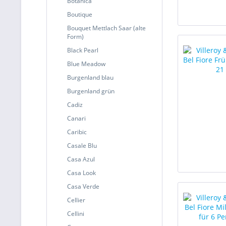
Botanica
Boutique
Bouquet Mettlach Saar (alte
Form)
Black Pearl
Blue Meadow
Burgenland blau
Burgenland grün
Cadiz
Canari
Caribic
Casale Blu
Casa Azul
Casa Look
Casa Verde
Cellier
Cellini