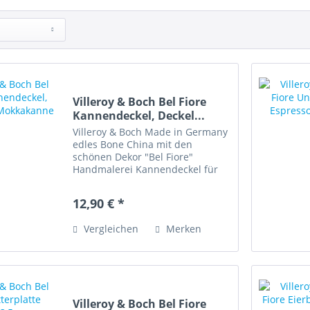
Villeroy & Boch Bel Fiore
Kannendeckel, Deckel...
Villeroy & Boch Made in Germany
edles Bone China mit den
schönen Dekor "Bel Fiore"
Handmalerei Kannendeckel für
Mokkakanne • Innenrand: Breite
4,7 cm, Länge 6,5 cm •
12,90 € *
Spülmaschinenfest • Sehr gut
erhalten Bone China bedeutet...
Vergleichen
Merken
Villeroy & Boch Bel Fiore