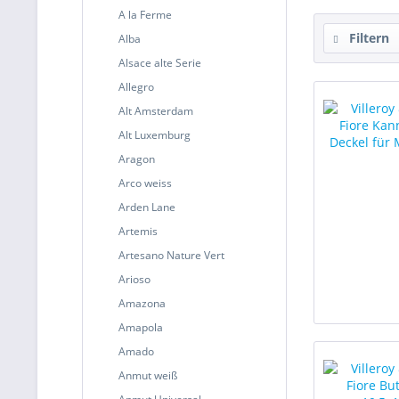
A la Ferme
Filtern
Alba
Alsace alte Serie
Allegro
Alt Amsterdam
Alt Luxemburg
Aragon
Arco weiss
Arden Lane
Artemis
Artesano Nature Vert
Arioso
Amazona
Amapola
Amado
Anmut weiß