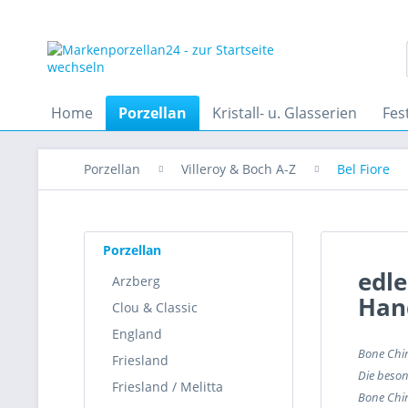
Home
Porzellan
Kristall- u. Glasserien
Fes
Porzellan
Villeroy & Boch A-Z
Bel Fiore
Porzellan
edle
Arzberg
Han
Clou & Classic
England
Bone Chin
Friesland
Die beson
Friesland / Melitta
Bone Chin