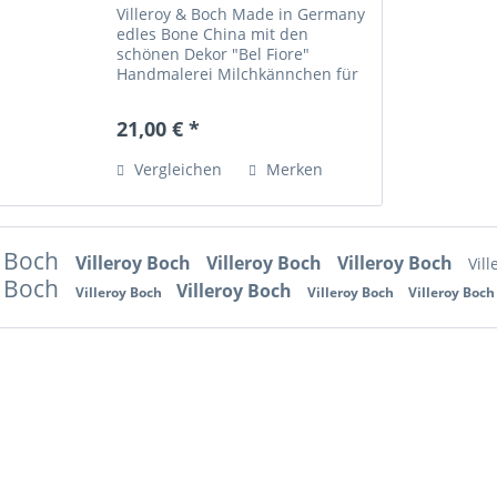
Villeroy & Boch Made in Germany
edles Bone China mit den
schönen Dekor "Bel Fiore"
Handmalerei Milchkännchen für
6 Pers. • Inhalt 0,25 l •
Spülmaschinenfest • Sehr gut
21,00 € *
erhalten Bone China bedeutet
Knochen-Porzellan gilt als wohl...
Vergleichen
Merken
y Boch
Villeroy Boch
Villeroy Boch
Villeroy Boch
Vil
y Boch
Villeroy Boch
Villeroy Boch
Villeroy Boch
Villeroy Boc