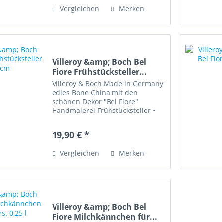
Artikelzustand: sehr gut
Vergleichen
Merken
erhalten...
Villeroy &amp; Boch Bel
Fiore Frühstücksteller...
Villeroy & Boch Made in Germany
edles Bone China mit den
schönen Dekor "Bel Fiore"
Handmalerei Frühstücksteller •
Durchmesser 21 cm •
Spülmaschinenfest • Sehr gut
19,90 € *
erhalten Bone China bedeutet
Knochen-Porzellan gilt als wohl...
Vergleichen
Merken
Villeroy &amp; Boch Bel
Fiore Milchkännchen für...