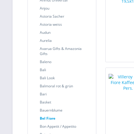
Anmut Universal
Anjou
Astoria Sacher
Astoria weiss
Audun
Aurelia
Avarua Gifts & Amazonia
Gifts
Baleno
Bali
Bali Look
Balmoral rot & grün
Bari
Basket
Bauernblume
Bel Fiore
Bon Appetit / Appetito