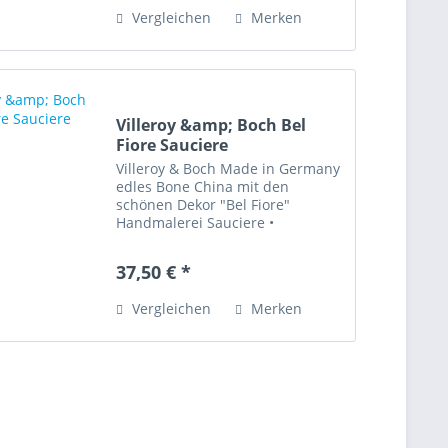
Knochen-Porzellan gilt als wohl...
Vergleichen
Merken
Villeroy &amp; Boch Bel
Fiore Sauciere
Villeroy & Boch Made in Germany
edles Bone China mit den
schönen Dekor "Bel Fiore"
Handmalerei Sauciere •
Spülmaschinenfest •
Artikelzustand: sehr gut erhalten
37,50 € *
Bone China bedeutet Knochen-
Porzellan gilt als wohl
Vergleichen
Merken
anspruchsvollste...