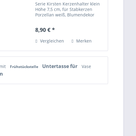
Serie Kirsten Kerzenhalter klein
Höhe 7,5 cm, für Stabkerzen
Porzellan weiß, Blumendekor
blau-grau Zustand: sehr gut
erhalten
8,90 € *
Vergleichen
Merken
Untertasse für
 mit
Vase
Frühstückstelle
en