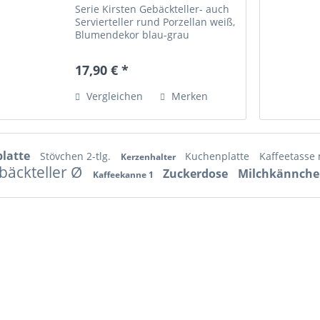
Serie Kirsten Gebäckteller- auch
Servierteller rund Porzellan weiß,
Blumendekor blau-grau
Durchmesser 26 cm, Höhe 3 cm
Zustand: sehr gut erhalten,
17,90 € *
wenige Gebrauchsspuren
Vergleichen
Merken
platte
Stövchen 2-tlg.
Kuchenplatte
Kaffeetasse
Kerzenhalter
bäckteller Ø
Zuckerdose
Milchkännch
Kaffeekanne 1