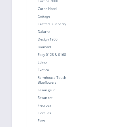
Cortina 2000
Corpo Hotel
Cottage
Crafted Blueberry
Dalarna
Design 1900
Diamant
Easy 0128 & 0168
Ethno
Exotica
Farmhouse Touch
Blueflowers
Fasan grün
Fasan rot
Fleurosa
Floralies
Flow