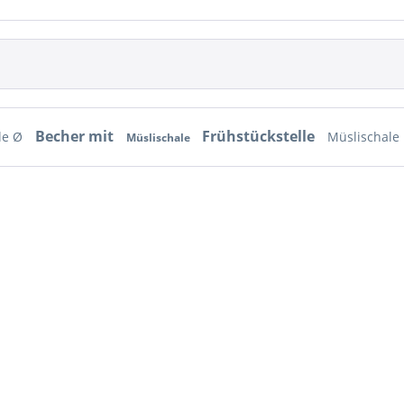
Becher mit
Frühstückstelle
le Ø
Müslischale
Müslischale