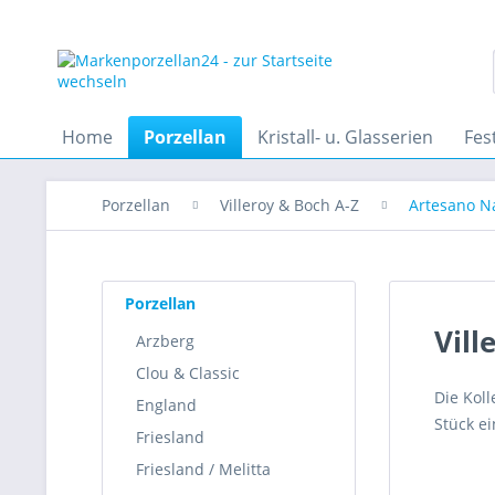
Home
Porzellan
Kristall- u. Glasserien
Fes
Porzellan
Villeroy & Boch A-Z
Artesano N
Porzellan
Vill
Arzberg
Clou & Classic
Die Kol
England
Stück e
Friesland
Friesland / Melitta