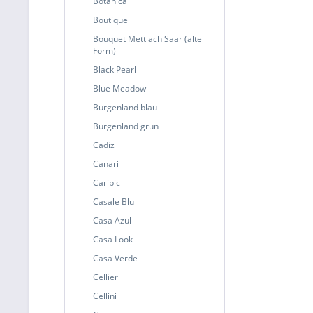
Botanica
Boutique
Bouquet Mettlach Saar (alte
Form)
Black Pearl
Blue Meadow
Burgenland blau
Burgenland grün
Cadiz
Canari
Caribic
Casale Blu
Casa Azul
Casa Look
Casa Verde
Cellier
Cellini