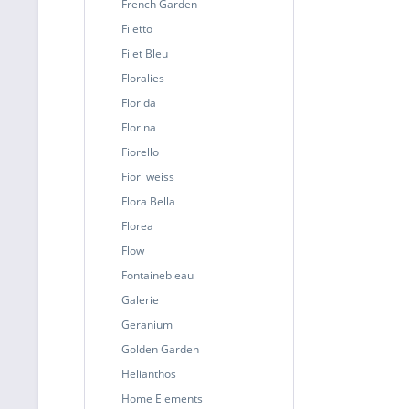
French Garden
Filetto
Filet Bleu
Floralies
Florida
Florina
Fiorello
Fiori weiss
Flora Bella
Florea
Flow
Fontainebleau
Galerie
Geranium
Golden Garden
Helianthos
Home Elements