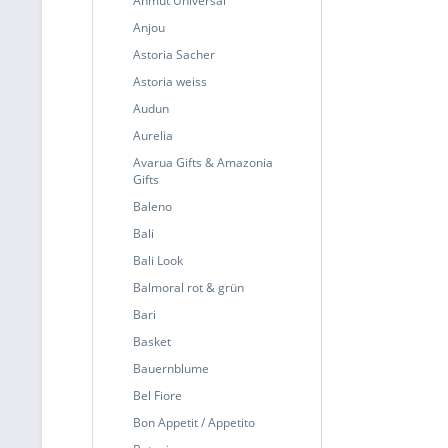
Anmut Universal
Anjou
Astoria Sacher
Astoria weiss
Audun
Aurelia
Avarua Gifts & Amazonia
Gifts
Baleno
Bali
Bali Look
Balmoral rot & grün
Bari
Basket
Bauernblume
Bel Fiore
Bon Appetit / Appetito