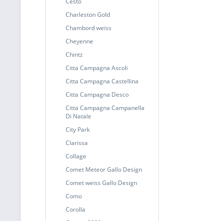
Cesto
Charleston Gold
Chambord weiss
Cheyenne
Chintz
Citta Campagna Ascoli
Citta Campagna Castellina
Citta Campagna Desco
Citta Campagna Campanella
Di Natale
City Park
Clarissa
Collage
Comet Meteor Gallo Design
Comet weiss Gallo Design
Como
Corolla