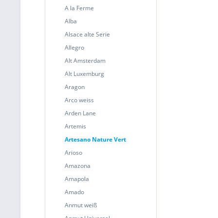
A la Ferme
Alba
Alsace alte Serie
Allegro
Alt Amsterdam
Alt Luxemburg
Aragon
Arco weiss
Arden Lane
Artemis
Artesano Nature Vert
Arioso
Amazona
Amapola
Amado
Anmut weiß