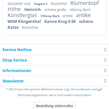
Blumentopf
Glasteller oval
Rosenthal
Etagere 2
Höhe
Heinrich
schöne große
Villeroy Boch
Künstlerglas
antike
antike
Villeroy Boch
WSM Klingenthal
Kanne Krug 0 60
schöne
Katze
Rosenthal
Service Hotline
Shop Service
Informationen
Newsletter
* Alle Preise inkl. gesetzl. Mehrwertsteuer zzgl.
Versandkosten
und ggf.
Nachnahmegebühren, wenn nicht anders beschrieben
Bestellung widerrufen