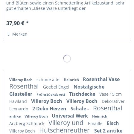
und Blüten sowie einen Schmetterling Artikelzustand: sehr
gut erhalten „Diese Ware unterliegt der
Differenzbesteuerung....
37,90 € *
Merken
Rosenthal Vase
schöne alte
Villeroy Boch
Heinrich
Rosenthal
Nostalgische
Goebel Engel
Glasteller
Tischdecke
Vase 15 cm
Frühstücksbrett
Villeroy Boch
Villeroy Boch
Haviland
Dekorativer
Rosenthal
2 Deko Herzen
Schale -
Leonardo
Universal Werk
antike
Villeroy Boch
Heinrich
Villeroy und
Eisch
Arzberg Schmuck
Emaille
Hutschenreuther
Set 2 antike
Villeroy Boch