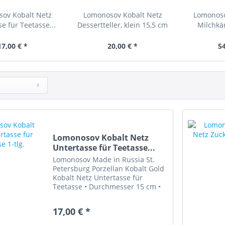
ov Kobalt Netz
Lomonosov Kobalt Netz
Lomonoso
e für Teetasse...
Dessertteller, klein 15,5 cm
Milchkä
17,00 € *
20,00 € *
54
Lomonosov Kobalt Netz
Untertasse für Teetasse...
Lomonosov Made in Russia St.
Petersburg Porzellan Kobalt Gold
Kobalt Netz Untertasse für
Teetasse • Durchmesser 15 cm •
rote Bodenmarke • Zustand: sehr
gut erhalten
17,00 € *