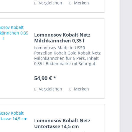
Vergleichen
Merken
Lomonosov Kobalt Netz
Milchkännchen 0,35 l
Lomonosov Made in USSR
Porzellan Kobalt Gold Kobalt Netz
Milchkännchen für 6 Pers. Inhalt
0,35 l Bodenmarke rot Sehr gut
erhalten „Diese Ware unterliegt
der Differenzbesteuerung. Die im
54,90 € *
Kaufpreis enthaltene
Umsatzsteuer wird in der...
Vergleichen
Merken
Lomonosov Kobalt Netz
Untertasse 14,5 cm