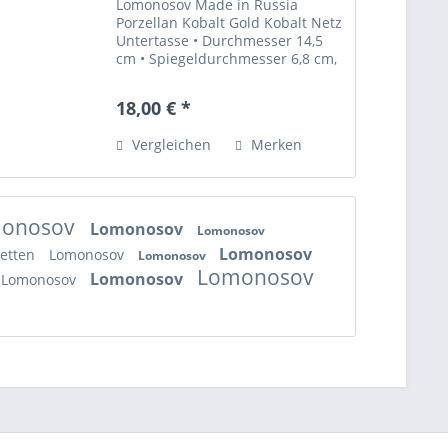
Lomonosov Made in Russia
Porzellan Kobalt Gold Kobalt Netz
Untertasse • Durchmesser 14,5
cm • Spiegeldurchmesser 6,8 cm,
Bodenmarke rot • Sehr gut
erhalten „Diese Ware unterliegt
18,00 € *
der Differenzbesteuerung. Die im
Kaufpreis enthaltene...
Vergleichen
Merken
onosov
Lomonosov
Lomonosov
Lomonosov
ietten
Lomonosov
Lomonosov
Lomonosov
Lomonosov
Lomonosov