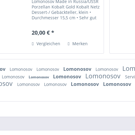
Lomonosov Made in Russia/USSR
Porzellan Kobalt Gold Kobalt Netz
Dessert-/ Gebäckteller, klein •
Durchmesser 15,5 cm • Sehr gut
erhalten „Diese Ware unterliegt
der Differenzbesteuerung. Die im
20,00 € *
Kaufpreis enthaltene
Umsatzsteuer wird in der...
Vergleichen
Merken
Lom
sov
Lomonosov
Lomonosov
Lomonosov
Lomonosov
Lomonosov
Lomonosov
Lomonosov
Serv
Lomonosov
osov
Lomonosov
Lomonosov
Lomonosov
Lomonosov