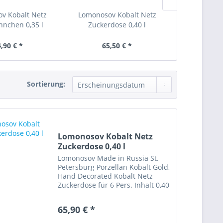
v Kobalt Netz
Lomonosov Kobalt Netz
Lomonosov
nnchen 0,35 l
Zuckerdose 0,40 l
Untertas
,90 € *
65,50 € *
18,
Sortierung:
Lomonosov Kobalt Netz
Zuckerdose 0,40 l
Lomonosov Made in Russia St.
Petersburg Porzellan Kobalt Gold,
Hand Decorated Kobalt Netz
Zuckerdose für 6 Pers. Inhalt 0,40
l, Bodenmarke blau
Artikelzustand: sehr gut erhalten
65,90 € *