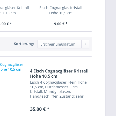
acgläser Kristall
Eisch Cognacglas Kristall
e 10,5 cm
Höhe 10,5 cm
,00 € *
9,00 € *
Sortierung:
4 Eisch Cognacgläser Kristall
Höhe 10,5 cm
Eisch 4 Cognacgläser, klein Höhe
10,5 cm, Durchmesser 5 cm
Kristall, Mundgeblasen,
Handgeschliffen Zustand: sehr
gut „Diese Ware unterliegt der
Differenzbesteuerung. Die im
35,00 € *
Kaufpreis enthaltene
Umsatzsteuer wird in der