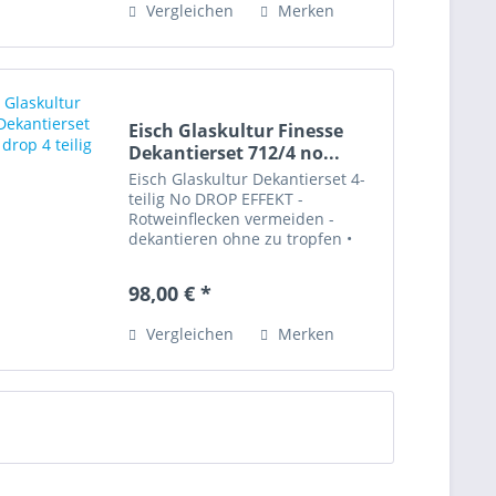
Vergleichen
Merken
Rechnung nicht...
Eisch Glaskultur Finesse
Dekantierset 712/4 no...
Eisch Glaskultur Dekantierset 4-
teilig No DROP EFFEKT -
Rotweinflecken vermeiden -
dekantieren ohne zu tropfen •
Dekantierkaraffe 1,5 ltr., Nr.
712/1,5 no drop •
98,00 € *
Dekantiertrichter Nr. 928/2 • Wine
Protecctor Nr. 747/1 • Dekanter
Vergleichen
Merken
Top Nr....