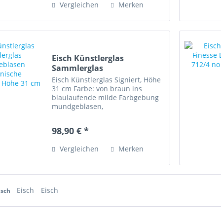
Vergleichen
Merken
Rechnung nicht...
Eisch Künstlerglas
Sammlerglas
mundgeblasen...
Eisch Künstlerglas Signiert, Höhe
31 cm Farbe: von braun ins
blaulaufende milde Farbgebung
mundgeblasen,
aussergewöhnliche Form,
geschwungener Stil Zustand:
98,90 € *
sehr gut
Vergleichen
Merken
Eisch
Eisch
isch