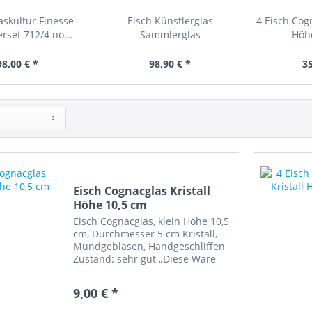
askultur Finesse
Eisch Künstlerglas
4 Eisch Cogn
rset 712/4 no...
Sammlerglas
Höh
mundgeblasen...
98,00 € *
98,90 € *
35
Eisch Cognacglas Kristall
Höhe 10,5 cm
Eisch Cognacglas, klein Höhe 10,5
cm, Durchmesser 5 cm Kristall,
Mundgeblasen, Handgeschliffen
Zustand: sehr gut „Diese Ware
unterliegt der
Differenzbesteuerung. Die im
9,00 € *
Kaufpreis enthaltene
Umsatzsteuer wird in der