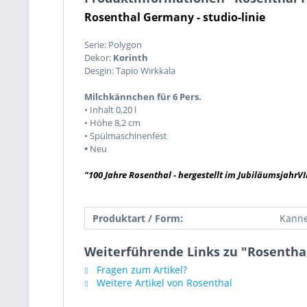
Rosenthal Germany - studio-linie
Serie: Polygon
Dekor:
Korinth
Desgin: Tapio Wirkkala
Milchkännchen für 6 Pers.
• Inhalt 0,20 l
• Höhe 8,2 cm
• Spülmaschinenfest
•
Neu
"100 Jahre Rosenthal - hergestellt im JubiläumsjahrVIII
Produktart / Form:
Kann
Weiterführende Links zu "Rosenthal
Fragen zum Artikel?
Weitere Artikel von Rosenthal