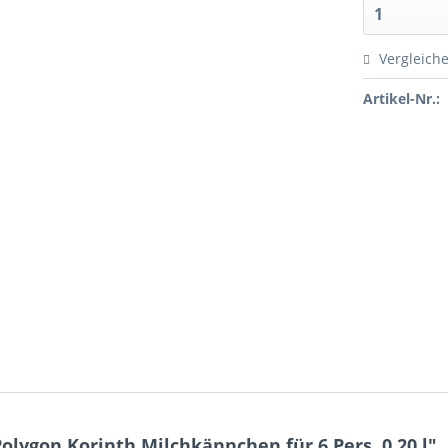
Vergleich
Artikel-Nr.:
lygon Korinth Milchkännchen für 6 Pers. 0,20 l"