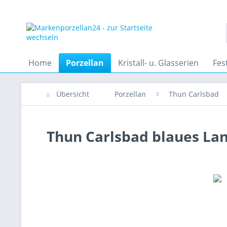
Home
Porzellan
Kristall- u. Glasserien
Fes
Übersicht
Porzellan
Thun Carlsbad
Thun Carlsbad blaues Lan