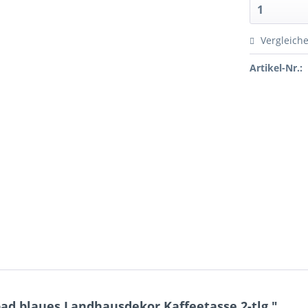
Vergleich
Artikel-Nr.:
ad blaues Landhausdekor Kaffeetasse 2-tlg."