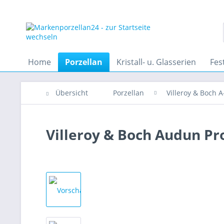
Home
Porzellan
Kristall- u. Glasserien
Fes
Übersicht
Porzellan
Villeroy & Boch A
Villeroy & Boch Audun P