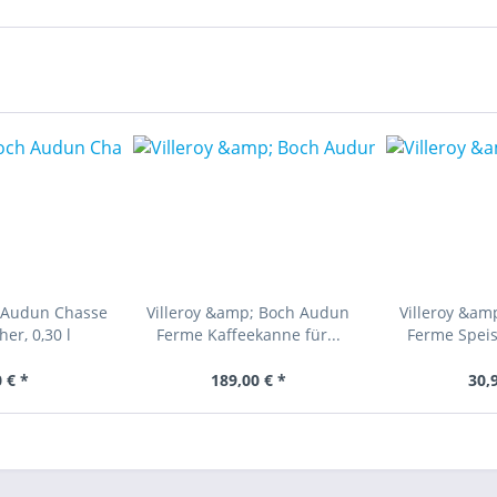
h Audun Chasse
Villeroy &amp; Boch Audun
Villeroy &am
er, 0,30 l
Ferme Kaffeekanne für...
Ferme Speis
 € *
189,00 € *
30,