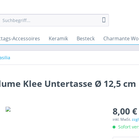
ttags-Accessoires
Keramik
Besteck
Charmante Wo
asilia
lume Klee Untertasse Ø 12,5 cm
8,00 €
inkl. MwSt.
zzg
Sofort ver