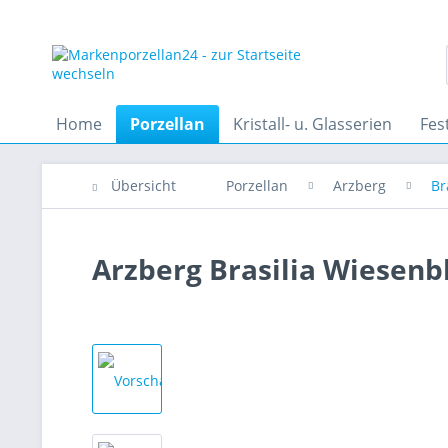
Home
Porzellan
Kristall- u. Glasserien
Fes
Übersicht
Porzellan
Arzberg
Br
Arzberg Brasilia Wiesenb