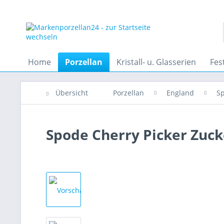
Home
Porzellan
Kristall- u. Glasserien
Fes
Übersicht
Porzellan
England
S
Spode Cherry Picker Zuc