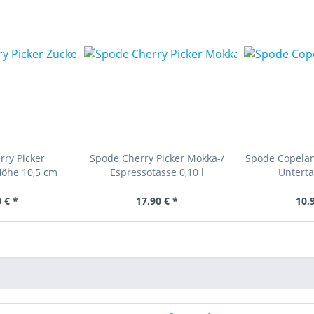
ry Picker
Spode Cherry Picker Mokka-/
Spode Copelan
Höhe 10,5 cm
Espressotasse 0,10 l
Unterta
 € *
17,90 € *
10,