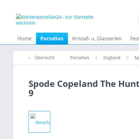
Home
Porzellan
Kristall- u. Glasserien
Fes
Übersicht
Porzellan
England
S
Spode Copeland The Hunt 
9