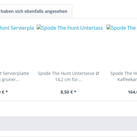
haben sich ebenfalls angesehen
 Servierplatte
Spode The Hunt Untertasse Ø
Spode The Hu
 grüner...
14,2 cm für...
Kaffeekan
 € *
8,50 € *
164,