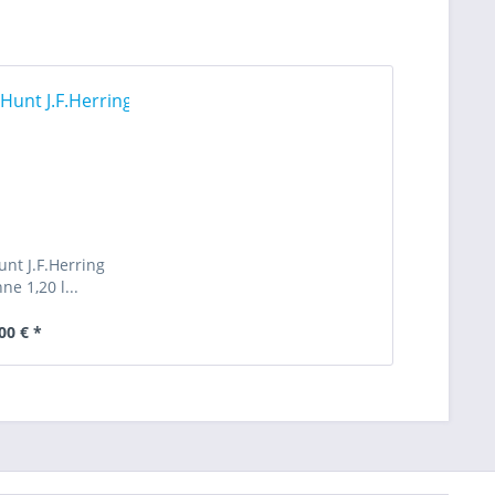
nt J.F.Herring
ne 1,20 l...
00 € *