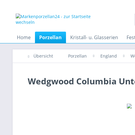
Home
Porzellan
Kristall- u. Glasserien
Fes
Übersicht
Porzellan
England
W
Wedgwood Columbia Unte