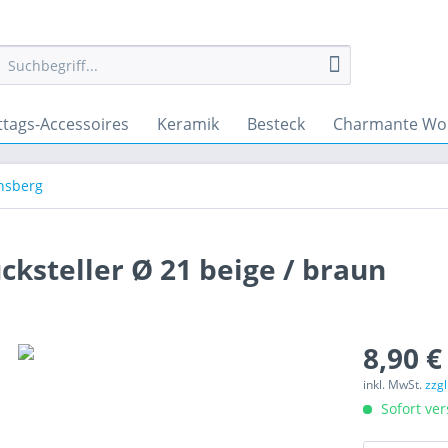
ttags-Accessoires
Keramik
Besteck
Charmante Wo
nsberg
cksteller Ø 21 beige / braun
8,90 €
inkl. MwSt.
zzg
Sofort ver