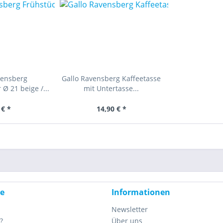
vensberg
Gallo Ravensberg Kaffeetasse
 Ø 21 beige /...
mit Untertasse...
 € *
14,90 € *
ce
Informationen
Newsletter
?
Über uns