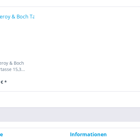
leroy & Boch
asse 15,3...
 € *
ce
Informationen