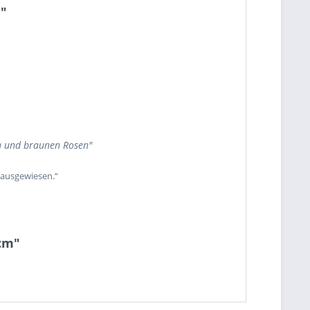
m"
n und braunen Rosen"
 ausgewiesen.“
 cm"