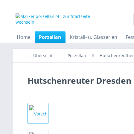
Home
Porzellan
Kristall- u. Glasserien
Fes
Übersicht
Porzellan
Hutschenreuther
Hutschenreuter Dresden 