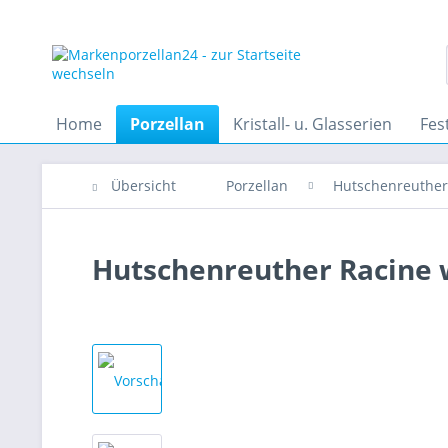
Home
Porzellan
Kristall- u. Glasserien
Fes
Übersicht
Porzellan
Hutschenreuther
Hutschenreuther Racine w