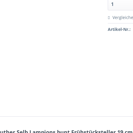
Vergleich
Artikel-Nr.:
ther Selb Lampions bunt Frühstücksteller 19 cm