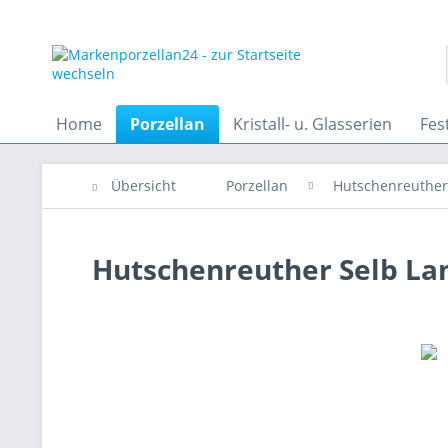
Home
Porzellan
Kristall- u. Glasserien
Fes
Übersicht
Porzellan
Hutschenreuther
Hutschenreuther Selb La