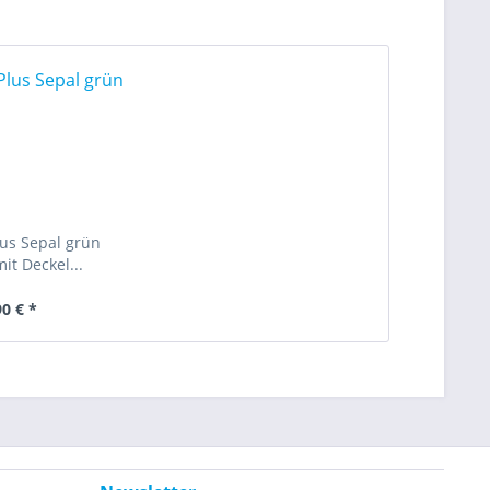
lus Sepal grün
it Deckel...
90 € *