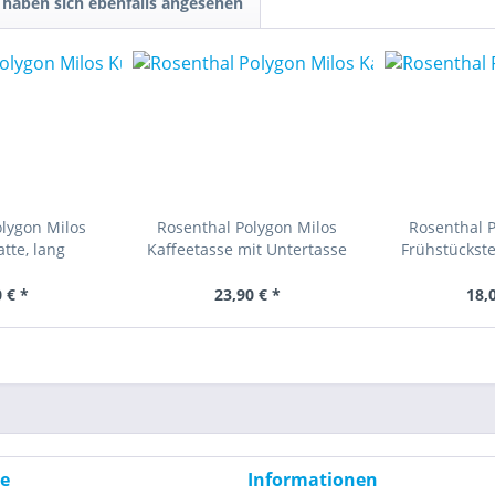
haben sich ebenfalls angesehen
lygon Milos
Rosenthal Polygon Milos
Rosenthal 
tte, lang
Kaffeetasse mit Untertasse
Frühstückste
 € *
23,90 € *
18,
ce
Informationen