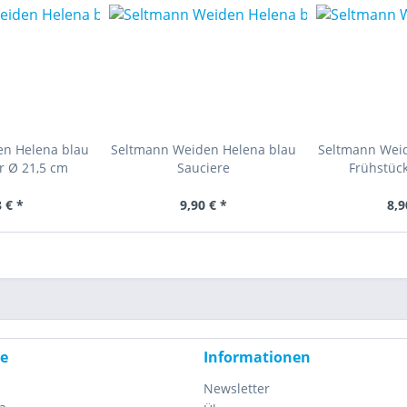
en Helena blau
Seltmann Weiden Helena blau
Seltmann Weid
r Ø 21,5 cm
Sauciere
Frühstück
 € *
9,90 € *
8,9
ce
Informationen
Newsletter