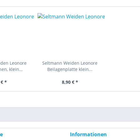
iden Leonore
Seltmann Weiden Leonore
n, klein...
Beilagenplatte klein...
 € *
8,90 € *
ce
Informationen