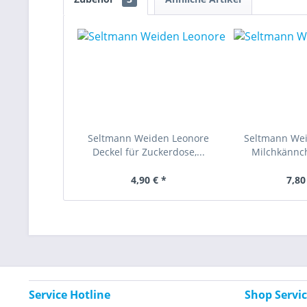
Seltmann Weiden Leonore
Seltmann We
Deckel für Zuckerdose,...
Milchkännche
4,90 € *
7,80
Service Hotline
Shop Servi