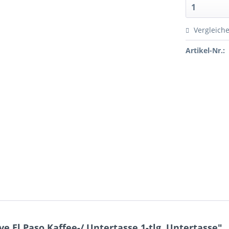
Vergleich
Artikel-Nr.:
El Paso Kaffee-/ Untertasse 1-tlg. Untertasse"