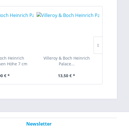
Boch Heinrich
Villeroy & Boch Heinrich
Villeroy &
hen Höhe 7 cm
Palace...
Palace Unt
00 € *
13,50 € *
9,
Newsletter