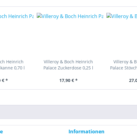
och Heinrich
Villeroy & Boch Heinrich
Villeroy & 
kanne 0,70 l
Palace Zuckerdose 0,25 l
Palace Stövc
 € *
17,90 € *
27,
ce
Informationen