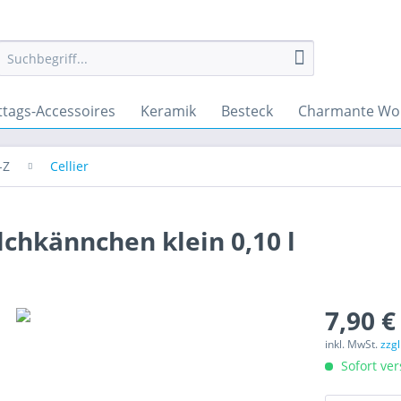
ttags-Accessoires
Keramik
Besteck
Charmante Wo
-Z
Cellier
ilchkännchen klein 0,10 l
7,90 €
inkl. MwSt.
zzg
Sofort ver