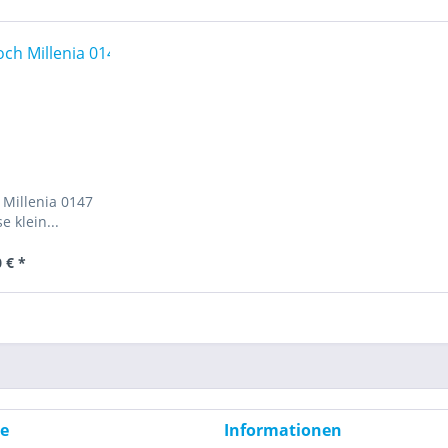
 Millenia 0147
 klein...
 € *
ce
Informationen