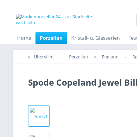
Home
Porzellan
Kristall- u. Glasserien
Fes
Übersicht
Porzellan
England
S
Spode Copeland Jewel Bil