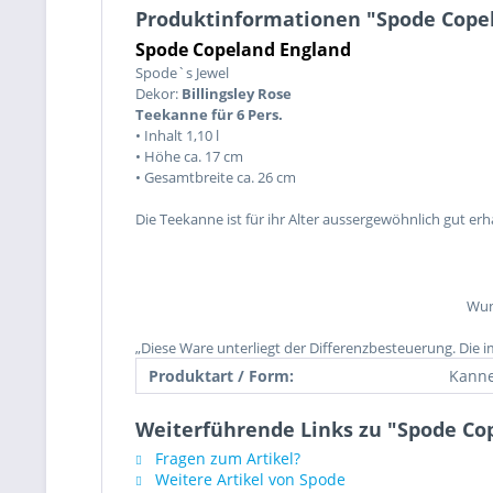
Produktinformationen "Spode Copela
Spode Copeland England
Spode`s Jewel
Dekor:
Billingsley Rose
Teekanne für 6 Pers.
• Inhalt 1,10 l
• Höhe ca. 17 cm
• Gesamtbreite ca. 26 cm
Die Teekanne ist für ihr Alter aussergewöhnlich gut er
Wun
„Diese Ware unterliegt der Differenzbesteuerung. Die
Produktart / Form:
Kann
Weiterführende Links zu "Spode Cop
Fragen zum Artikel?
Weitere Artikel von Spode