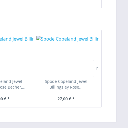
eland Jewel
Spode Copeland Jewel
Spode Co
Rose Becher,...
Billingsley Rose...
Billingsley 
00 € *
27,00 € *
175