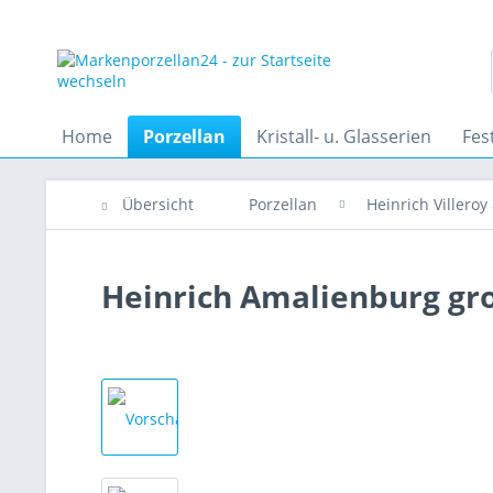
Home
Porzellan
Kristall- u. Glasserien
Fes
Übersicht
Porzellan
Heinrich Villeroy
Heinrich Amalienburg gro