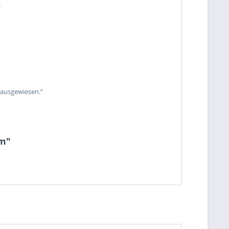
"
 ausgewiesen.“
cm"