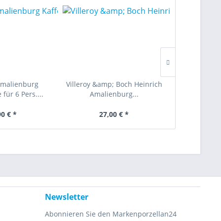
Amalienburg
Villeroy &amp; Boch Heinrich
Villeroy &am
für 6 Pers....
Amalienburg...
Amali
90 € *
27,00 € *
6,
Newsletter
Abonnieren Sie den Markenporzellan24