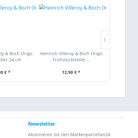
roy & Boch Origo
Heinrich Villeroy & Boch Origo
Heinrich Vill
ller 24 cm
Frühstücksteller...
Schüsse
90 € *
12,90 € *
54
Newsletter
Abonnieren Sie den Markenporzellan24