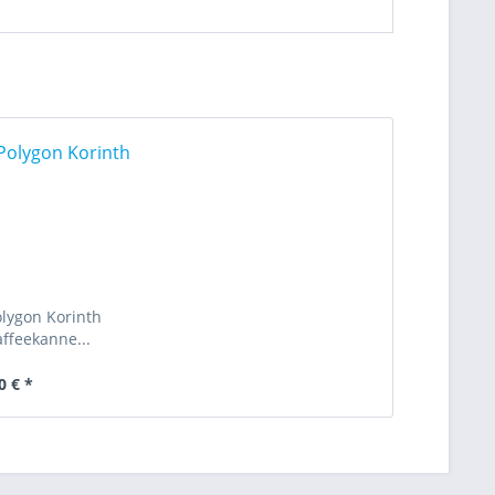
olygon Korinth
affeekanne...
0 € *