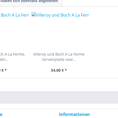
haben sich ebenfalls angesehen
ch A La Ferme,
Villeroy und Boch A La Ferme
din...
Servierplatte oval...
 € *
54,00 € *
ce
Informationen