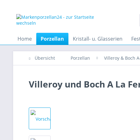
Home
Porzellan
Kristall- u. Glasserien
Fes
Übersicht
Porzellan
Villeroy & Boch A
Villeroy und Boch A La Fe