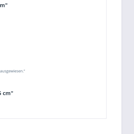
cm"
 ausgewiesen.“
5 cm"