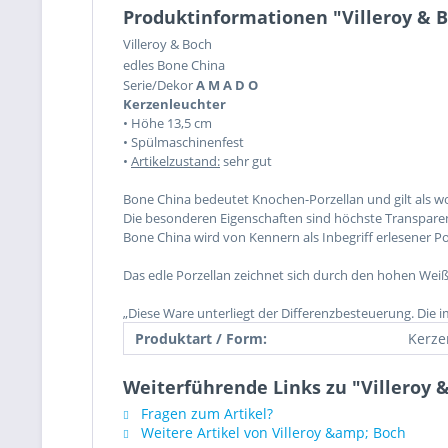
Produktinformationen "Villeroy & 
Villeroy & Boch
edles Bone China
Serie/Dekor
A M A D O
Kerzenleuchter
•
Höhe 13,5 cm
• Spülmaschinenfest
•
Artikelzustand:
sehr gut
Bone China bedeutet Knochen-Porzellan und gilt als w
Die besonderen Eigenschaften sind höchste Transpare
Bone China wird von Kennern als Inbegriff erlesener Po
Das edle Porzellan zeichnet sich durch den hohen Weiß
„Diese Ware unterliegt der Differenzbesteuerung. Die 
Produktart / Form:
Kerze
Weiterführende Links zu "Villeroy
Fragen zum Artikel?
Weitere Artikel von Villeroy &amp; Boch