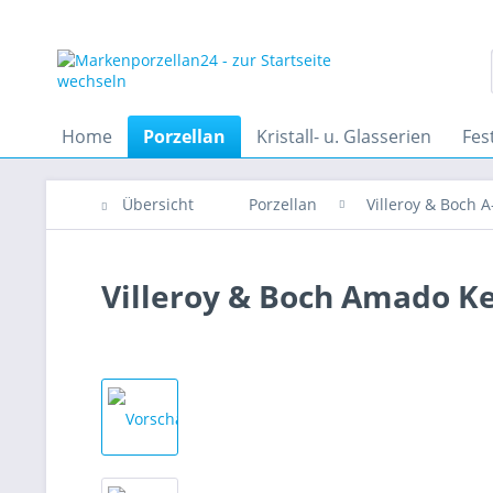
Home
Porzellan
Kristall- u. Glasserien
Fes
Übersicht
Porzellan
Villeroy & Boch A
Villeroy & Boch Amado K