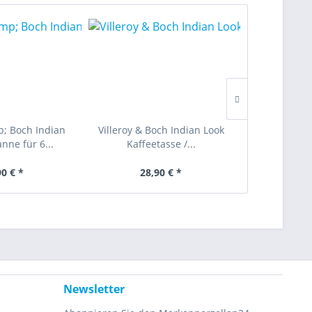
p; Boch Indian
Villeroy & Boch Indian Look
Villeroy & 
nne für 6...
Kaffeetasse /...
Kaffee-U
90 € *
28,90 € *
5,
Newsletter