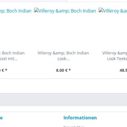
; Boch Indian
Villeroy &amp; Boch Indian
Villeroy &am
sel mit...
Look...
Look Teeka
 € *
8,00 € *
48,
ce
Informationen