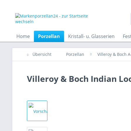
Home
Porzellan
Kristall- u. Glasserien
Fes
Übersicht
Porzellan
Villeroy & Boch A
Villeroy & Boch Indian Loo