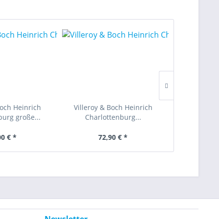
Boch Heinrich
Villeroy & Boch Heinrich
Villeroy &
burg große...
Charlottenburg...
Charlo
00 € *
72,90 € *
24