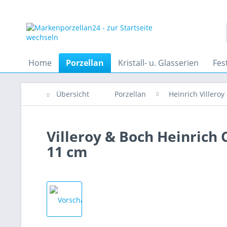
Home
Porzellan
Kristall- u. Glasserien
Fes
Übersicht
Porzellan
Heinrich Villeroy
Villeroy & Boch Heinrich
11 cm