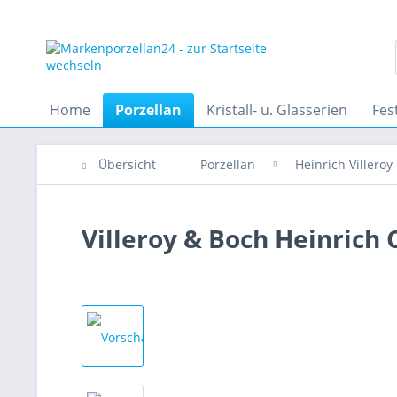
Home
Porzellan
Kristall- u. Glasserien
Fes
Übersicht
Porzellan
Heinrich Villeroy
Villeroy & Boch Heinrich 