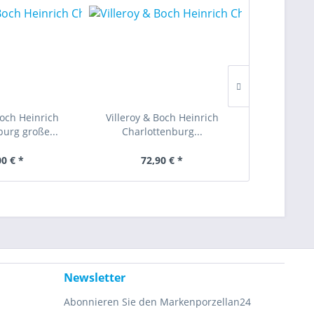
Boch Heinrich
Villeroy & Boch Heinrich
Villeroy &
burg große...
Charlottenburg...
Charlo
00 € *
72,90 € *
24
Newsletter
Abonnieren Sie den Markenporzellan24