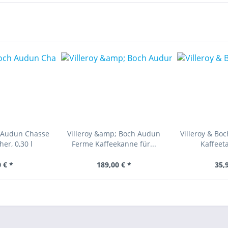
h Audun Chasse
Villeroy &amp; Boch Audun
Villeroy & Bo
er, 0,30 l
Ferme Kaffeekanne für...
Kaffeeta
 € *
189,00 € *
35,