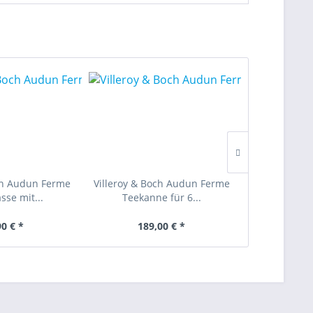
ch Audun Ferme
Villeroy & Boch Audun Ferme
Villeroy & 
sse mit...
Teekanne für 6...
Henkelbe
90 € *
189,00 € *
29