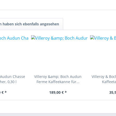
 haben sich ebenfalls angesehen
h Audun Chasse
Villeroy &amp; Boch Audun
Villeroy & Bo
er, 0,30 l
Ferme Kaffeekanne für...
Kaffeeta
 € *
189,00 € *
35,