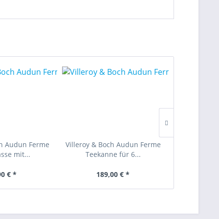
ch Audun Ferme
Villeroy & Boch Audun Ferme
Villeroy & B
sse mit...
Teekanne für 6...
Henkelbe
90 € *
189,00 € *
29